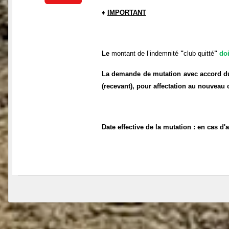
♦
IMPORTANT
Le
montant de l’indemnité
"
club quitté
"
do
La demande de mutation avec accord du 
(recevant), pour affectation au nouveau 
Date effective de la mutation : en cas d