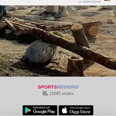
par
adrien Genet
SPORTS
REGIONS
22085
visites