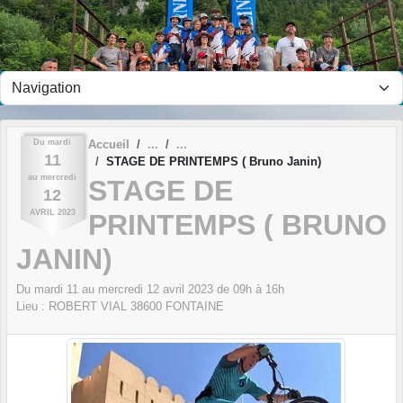
Panneau de gestion des cookies
Du
mardi
Accueil
11
STAGE DE PRINTEMPS ( Bruno Janin)
au
mercredi
STAGE DE
12
AVRIL
2023
PRINTEMPS ( BRUNO
JANIN)
Du
mardi
11
au
mercredi
12
avril
2023
de 09h à 16h
Lieu :
ROBERT VIAL
38600
FONTAINE