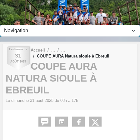
Panneau de gestion des cookies
Le
dimanche
Accueil
31
COUPE AURA Natura sioule à Ebreuil
AOÛT
2025
COUPE AURA
NATURA SIOULE À
EBREUIL
Le
dimanche
31
août
2025
de 08h à 17h